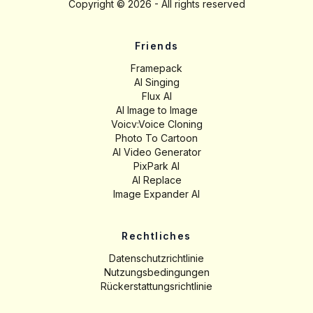
Copyright ©
2026
- All rights reserved
Friends
Framepack
AI Singing
Flux AI
AI Image to Image
Voicv:Voice Cloning
Photo To Cartoon
AI Video Generator
PixPark AI
AI Replace
Image Expander AI
Rechtliches
Datenschutzrichtlinie
Nutzungsbedingungen
Rückerstattungsrichtlinie