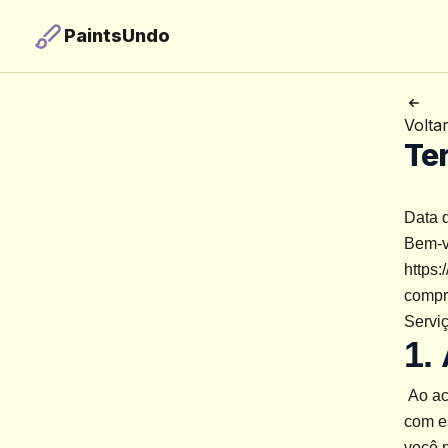
PaintsUndo
Volta
Te
Data d
Bem-v
https:
compr
Serviç
1.
 Ao acessar e usar o Serviço, você aceita e concorda em se comprometer 
com e
você 