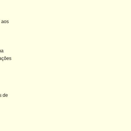
aos 
a 
ações 
 de 