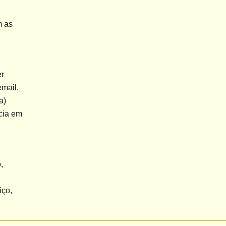
 as 
r 
mail. 
) 
ia em 
 
ço, 