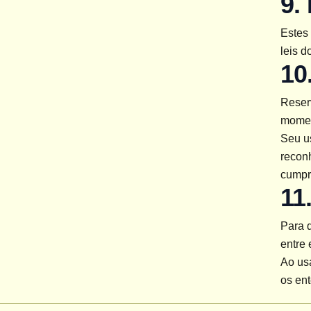
9.
Estes 
leis d
10
Reserv
moment
Seu us
recon
cumpr
11
Para 
entre
Ao us
os en