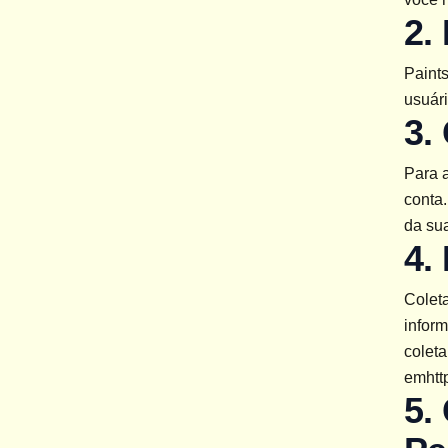
2.
Paint
usuári
3.
Para a
conta.
da sua
4.
Colet
infor
coleta
em
htt
5.