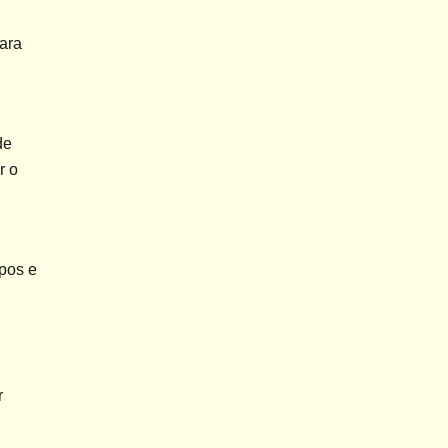
ra 
e 
 o 
pos e 
 