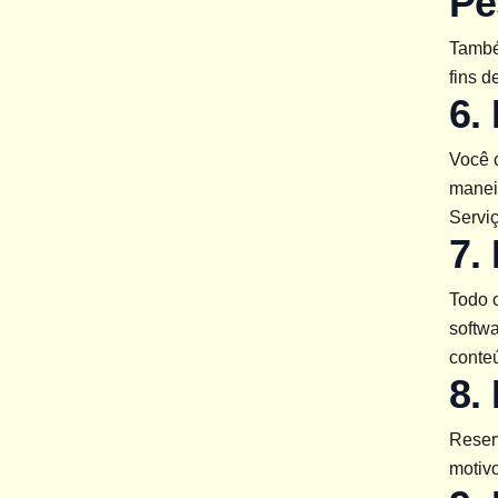
Pe
També
fins d
6.
Você c
maneir
Serviç
7.
Todo o
softw
conteú
8.
Reserv
motivo