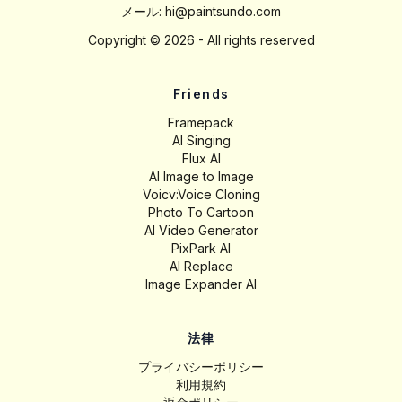
メール:
hi@paintsundo.com
Copyright ©
2026
- All rights reserved
Friends
Framepack
AI Singing
Flux AI
AI Image to Image
Voicv:Voice Cloning
Photo To Cartoon
AI Video Generator
PixPark AI
AI Replace
Image Expander AI
法律
プライバシーポリシー
利用規約